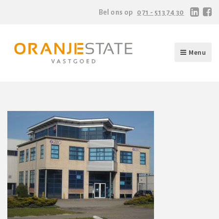
Bel ons op
071 - 513 74 30
Menu