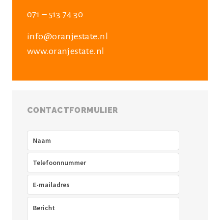
071 – 513 74 30
info@oranjestate.nl
www.oranjestate.nl
CONTACTFORMULIER
Naam
(Vereist)
Telefoon
(Vereist)
E-
mailadres
(Vereist)
Bericht
(Vereist)