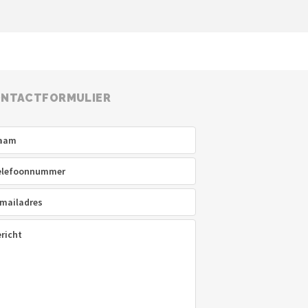
NTACTFORMULIER
am
(Vereist)
efoon
(Vereist)
ladres
(Vereist)
icht
(Vereist)