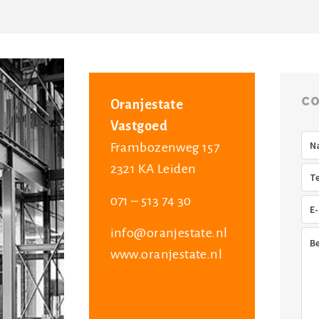
CO
Oranjestate
Vastgoed
Na
Frambozenweg 157
2321 KA Leiden
Tel
071 – 513 74 30
E-
mai
info@oranjestate.nl
Ber
www.oranjestate.nl