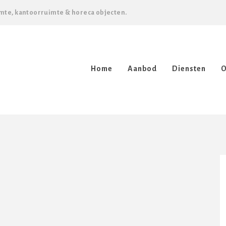
mte, kantoorruimte & horeca objecten.
Home
Aanbod
Diensten
O