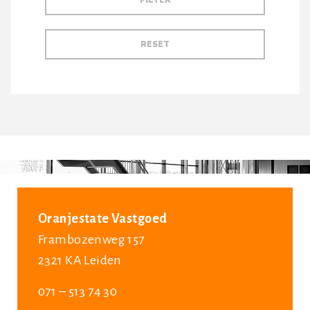
Oranjestate Vastgoed
Frambozenweg 157
2321 KA Leiden
071 – 513 74 30