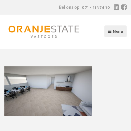
Bel ons op
071 - 513 74 30
Menu