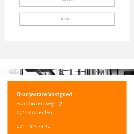
Oranjestate Vastgoed
Frambozenweg 157
2321 KA Leiden
071 – 513 74 30