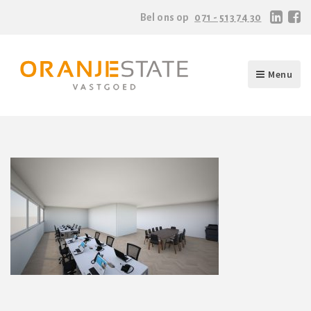
Bel ons op
071 - 513 74 30
Menu