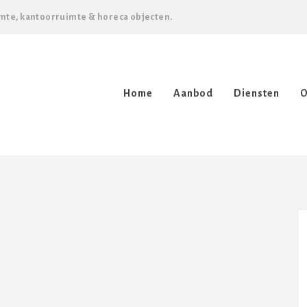
mte, kantoorruimte & horeca objecten.
Home
Aanbod
Diensten
O