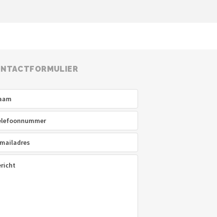
NTACTFORMULIER
am
(Vereist)
efoon
(Vereist)
ladres
(Vereist)
icht
(Vereist)