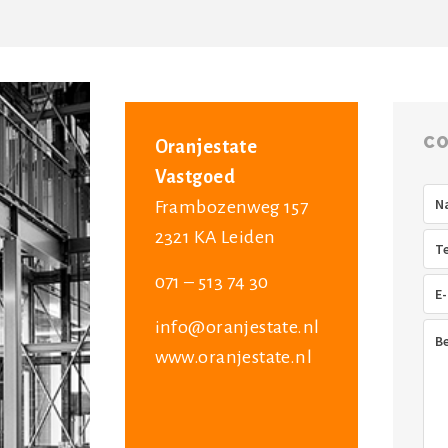
CO
Oranjestate
Vastgoed
Na
Frambozenweg 157
2321 KA Leiden
Tel
071 – 513 74 30
E-
mai
info@oranjestate.nl
Ber
www.oranjestate.nl