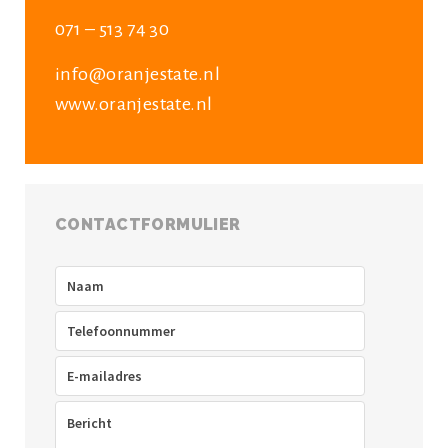
071 – 513 74 30
info@oranjestate.nl
www.oranjestate.nl
CONTACTFORMULIER
Naam
(Vereist)
Telefoon
(Vereist)
E-
mailadres
(Vereist)
Bericht
(Vereist)