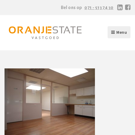
Bel ons op
071 - 513 74 30
Menu