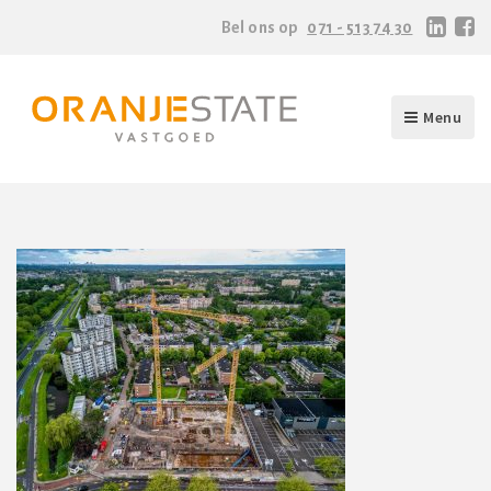
Bel ons op
071 - 513 74 30
Menu