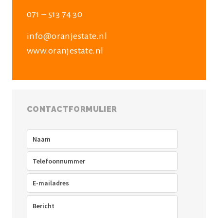
071 – 513 74 30
info@oranjestate.nl
www.oranjestate.nl
CONTACTFORMULIER
Naam
(Vereist)
Telefoon
(Vereist)
E-
mailadres
(Vereist)
Bericht
(Vereist)