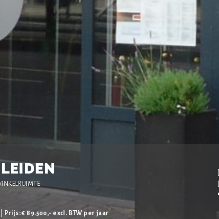
 LEIDEN
WINKELRUIMTE
 |
Prijs: € 89.500,- excl. BTW per jaar