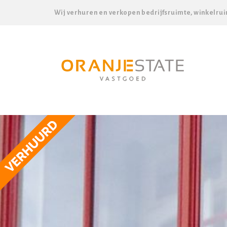
Wij verhuren en verkopen bedrijfsruimte, winkelrui