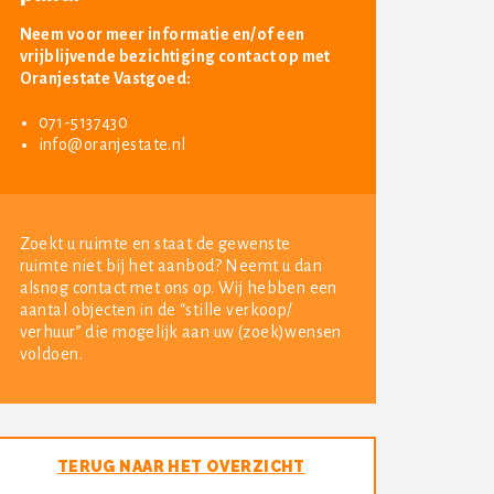
Neem voor meer informatie en/of een
vrijblijvende bezichtiging contact op met
Oranjestate Vastgoed:
071-5137430
info@oranjestate.nl
Zoekt u ruimte en staat de gewenste
ruimte niet bij het aanbod? Neemt u dan
alsnog contact met ons op. Wij hebben een
aantal objecten in de “stille verkoop/
verhuur” die mogelijk aan uw (zoek)wensen
voldoen.
TERUG NAAR HET OVERZICHT