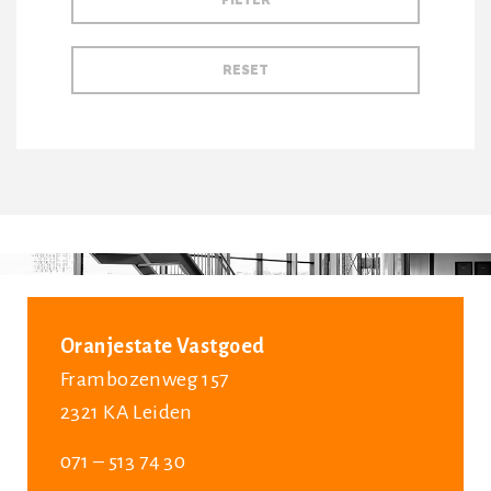
Oranjestate Vastgoed
Frambozenweg 157
2321 KA Leiden
071 – 513 74 30