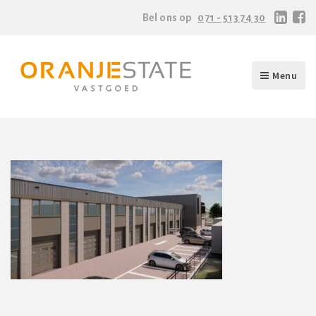
Bel ons op
071 - 513 74 30
Menu