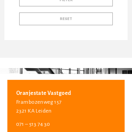
Oranjestate Vastgoed
Frambozenweg 157
2321 KA Leiden
071 – 513 74 30