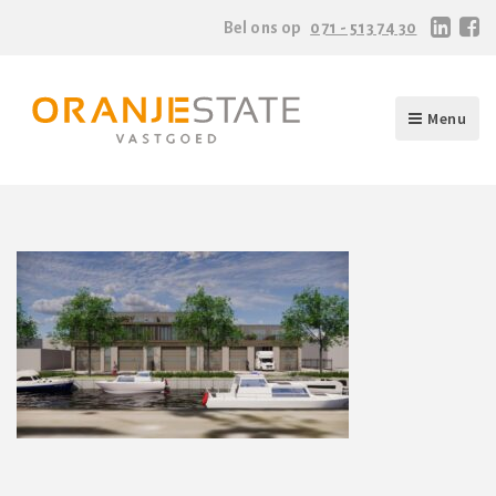
Bel ons op
071 - 513 74 30
Menu