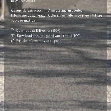
BEDRIJFSRUIMTE
2
Oppervlak (ca): 1400 m
| Aanvaarding: in overleg
Informatie op aanvraag | Oplevering: nader in overleg |
Prijs: €
70,- per m2/ jaar
Download de plattegrond van dit pand (PDF)
Print de informatie van dit pand