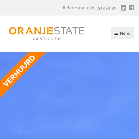
Bel ons op
071 - 513 74 30
Menu