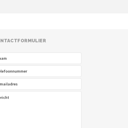
NTACTFORMULIER
am
(Vereist)
efoon
(Vereist)
ladres
(Vereist)
icht
(Vereist)