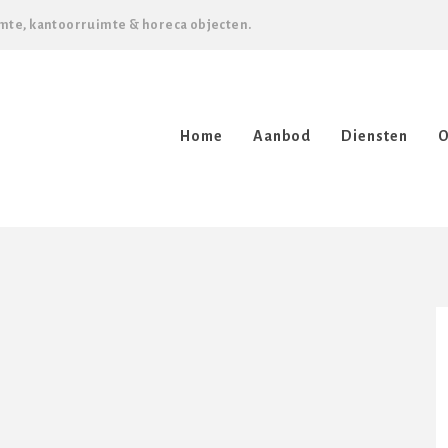
mte, kantoorruimte & horeca objecten.
Home
Aanbod
Diensten
O