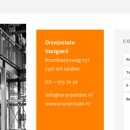
CO
Oranjestate
Vastgoed
Na
Frambozenweg 157
2321 KA Leiden
Tel
071 – 513 74 30
E-
mai
info@oranjestate.nl
Ber
www.oranjestate.nl