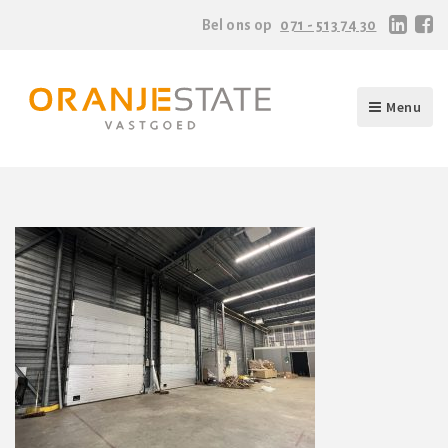
Bel ons op
071 - 513 74 30
Menu