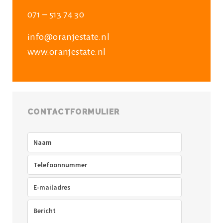
071 – 513 74 30
info@oranjestate.nl
www.oranjestate.nl
CONTACTFORMULIER
Naam
(Vereist)
Telefoon
(Vereist)
E-
mailadres
(Vereist)
Bericht
(Vereist)