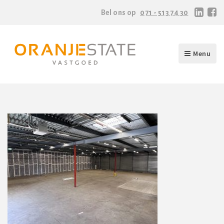
Bel ons op
071 - 513 74 30
Menu