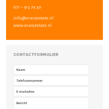
071 – 513 74 30
info@oranjestate.nl
www.oranjestate.nl
CONTACTFORMULIER
Naam
(Vereist)
Telefoon
(Vereist)
E-
mailadres
(Vereist)
Bericht
(Vereist)