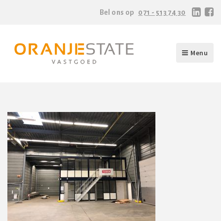
Bel ons op
071 - 513 74 30
Menu