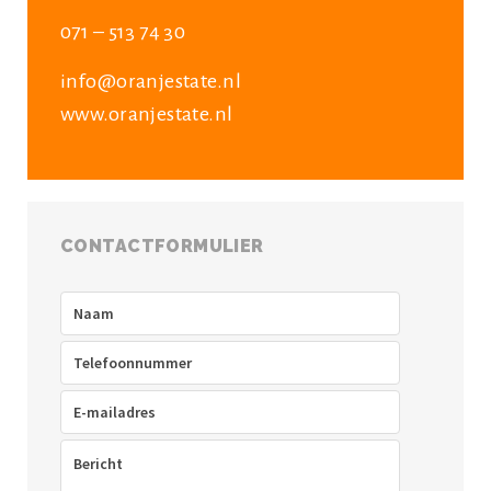
071 – 513 74 30
info@oranjestate.nl
www.oranjestate.nl
CONTACTFORMULIER
Naam
(Vereist)
Telefoon
(Vereist)
E-
mailadres
(Vereist)
Bericht
(Vereist)