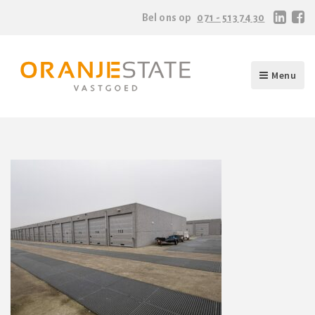
Bel ons op
071 - 513 74 30
Menu