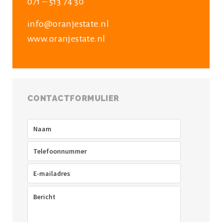
071 – 513 74 30
info@oranjestate.nl
www.oranjestate.nl
CONTACTFORMULIER
Naam
(Vereist)
Telefoon
(Vereist)
E-
mailadres
(Vereist)
Bericht
(Vereist)