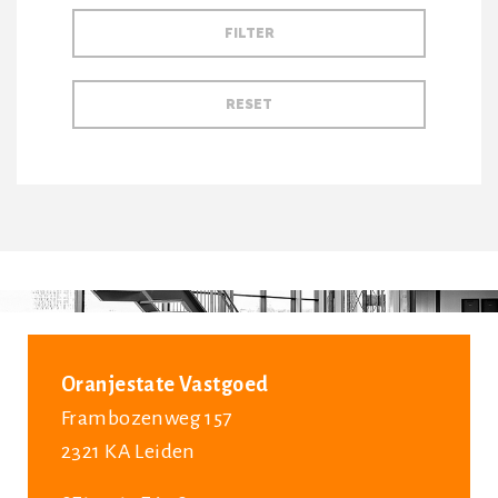
Oranjestate Vastgoed
Frambozenweg 157
2321 KA Leiden