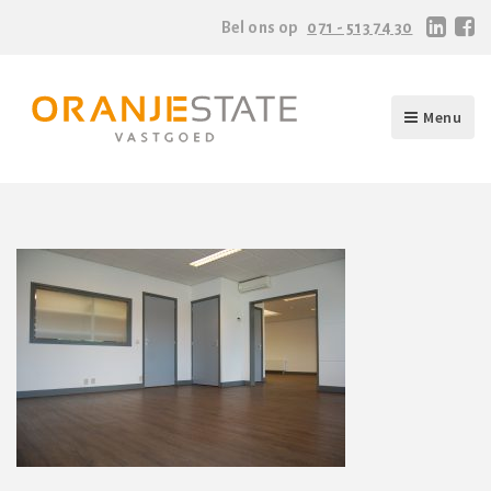
Bel ons op
071 - 513 74 30
Menu