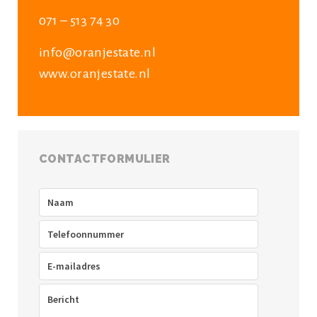
071 – 513 74 30
info@oranjestate.nl
www.oranjestate.nl
CONTACTFORMULIER
Naam
(Vereist)
Telefoon
(Vereist)
E-
mailadres
(Vereist)
Bericht
(Vereist)