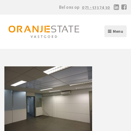
Bel ons op
071 - 513 74 30
Menu