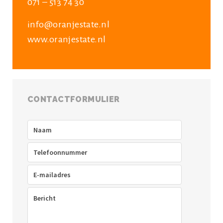
071 – 513 74 30
info@oranjestate.nl
www.oranjestate.nl
CONTACTFORMULIER
Naam
(Vereist)
Telefoon
(Vereist)
E-
mailadres
(Vereist)
Bericht
(Vereist)