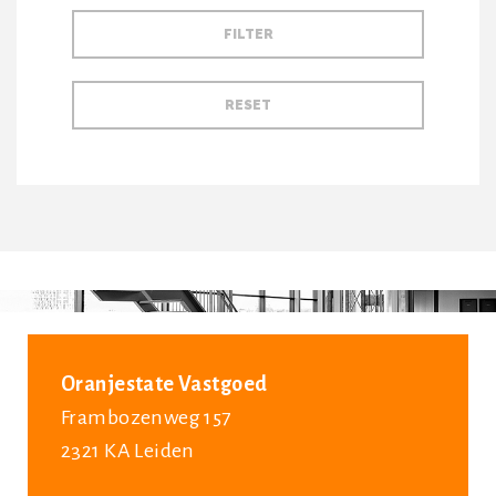
Oranjestate Vastgoed
Frambozenweg 157
2321 KA Leiden