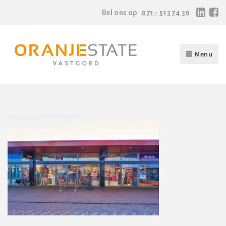
Bel ons op
071 - 513 74 30
Menu