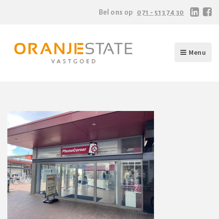
Bel ons op
071 - 513 74 30
Menu