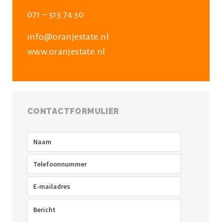
071 – 513 74 30
info@oranjestate.nl
www.oranjestate.nl
CONTACTFORMULIER
Naam
(Vereist)
Telefoon
(Vereist)
E-
mailadres
(Vereist)
Bericht
(Vereist)