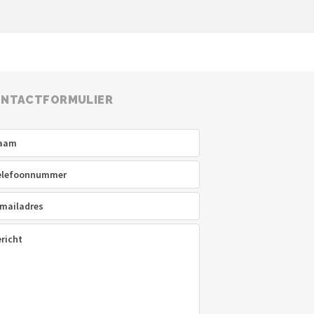
NTACTFORMULIER
am
(Vereist)
efoon
(Vereist)
ladres
(Vereist)
icht
(Vereist)