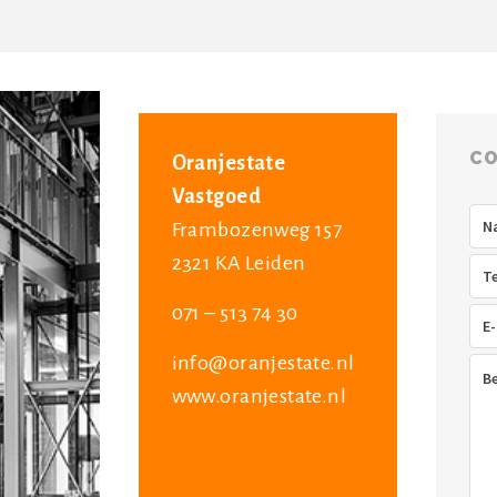
CO
Oranjestate
Vastgoed
Na
Frambozenweg 157
2321 KA Leiden
Tel
071 – 513 74 30
E-
mai
info@oranjestate.nl
Ber
www.oranjestate.nl