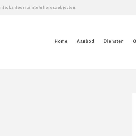
mte, kantoorruimte & horeca objecten.
Home
Aanbod
Diensten
O