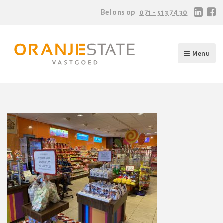
Bel ons op
071 - 513 74 30
Menu