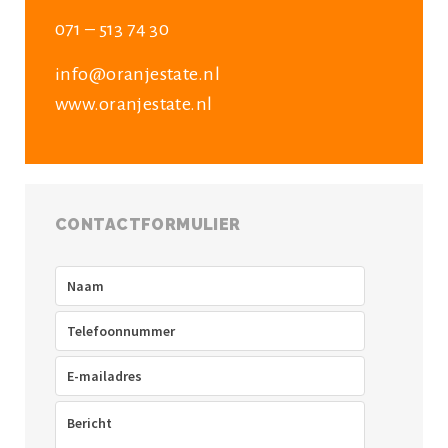
071 – 513 74 30
info@oranjestate.nl
www.oranjestate.nl
CONTACTFORMULIER
Naam
(Vereist)
Telefoon
(Vereist)
E-
mailadres
(Vereist)
Bericht
(Vereist)