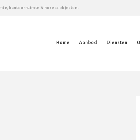
mte, kantoorruimte & horeca objecten.
Home
Aanbod
Diensten
O