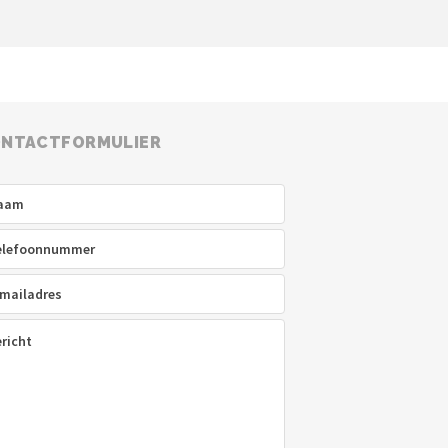
NTACTFORMULIER
am
(Vereist)
efoon
(Vereist)
ladres
(Vereist)
icht
(Vereist)