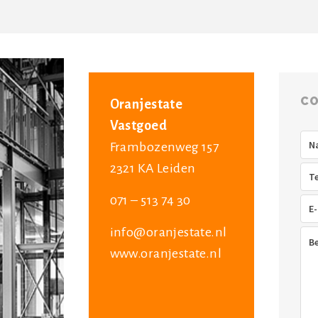
CO
Oranjestate
Vastgoed
Na
Frambozenweg 157
2321 KA Leiden
Tel
071 – 513 74 30
E-
mai
info@oranjestate.nl
Ber
www.oranjestate.nl