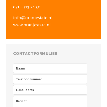
071 – 513 74 30
info@oranjestate.nl
www.oranjestate.nl
CONTACTFORMULIER
Naam
(Vereist)
Telefoon
(Vereist)
E-
mailadres
(Vereist)
Bericht
(Vereist)