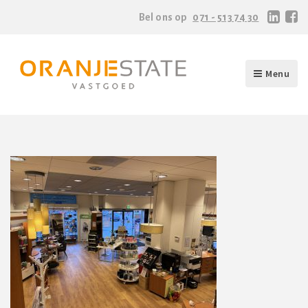
Bel ons op
071 - 513 74 30
Menu