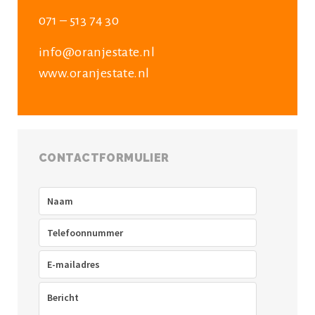
071 – 513 74 30
info@oranjestate.nl
www.oranjestate.nl
CONTACTFORMULIER
Naam
(Vereist)
Telefoon
(Vereist)
E-
mailadres
(Vereist)
Bericht
(Vereist)