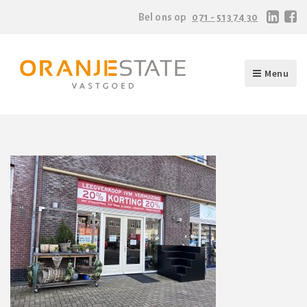
Bel ons op
071 - 513 74 30
Menu