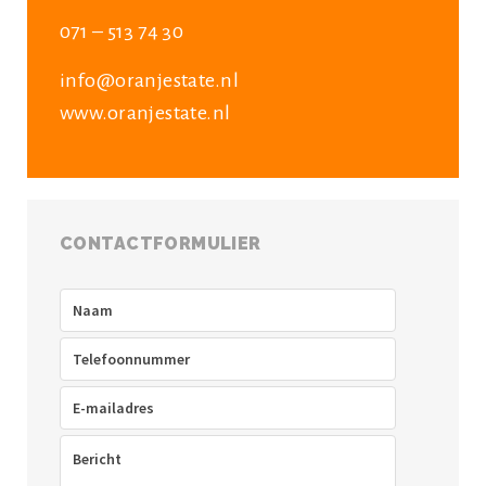
071 – 513 74 30
info@oranjestate.nl
www.oranjestate.nl
CONTACTFORMULIER
Naam
(Vereist)
Telefoon
(Vereist)
E-
mailadres
(Vereist)
Bericht
(Vereist)