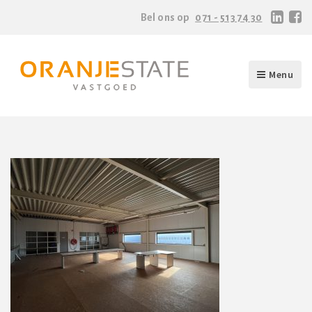
Bel ons op
071 - 513 74 30
Menu