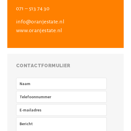
071 – 513 74 30
info@oranjestate.nl
www.oranjestate.nl
CONTACTFORMULIER
Naam
(Vereist)
Telefoon
(Vereist)
E-
mailadres
(Vereist)
Bericht
(Vereist)