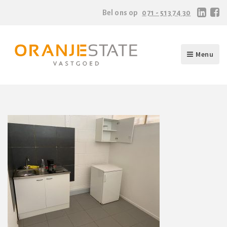
Bel ons op
071 - 513 74 30
Menu