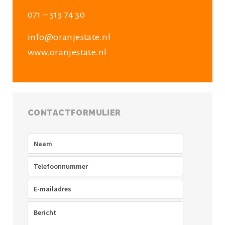
071 – 513 74 30
info@oranjestate.nl
www.oranjestate.nl
CONTACTFORMULIER
Naam
(Vereist)
Telefoon
(Vereist)
E-
mailadres
(Vereist)
Bericht
(Vereist)