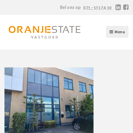
Bel ons op
071 - 513 74 30
Menu