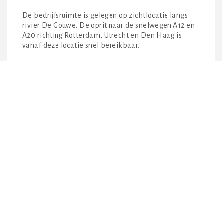
De bedrijfsruimte is gelegen op zichtlocatie langs
rivier De Gouwe. De oprit naar de snelwegen A12 en
A20 richting Rotterdam, Utrecht en Den Haag is
vanaf deze locatie snel bereikbaar.
OPLEVERINGSNIVEAU
De ruimte wordt opgeleverd met:
– glas in lood ramen
– marmerenvloer op de begane grond
– karakteristiek tegelwerk en zichtbare balken op
de zolderverdieping.
– Dubbele cv-combiketel voor verwarming en
warmwatervoorziening.
Alle ruimtes zijn voorzien van: