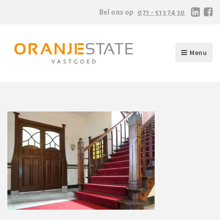
Bel ons op
071 - 513 74 30
Menu