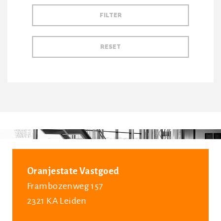
Oranjestate Vastgoed
Frambozenweg 157
2321 KA Leiden