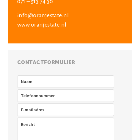
071 – 513 74 30
info@oranjestate.nl
www.oranjestate.nl
CONTACTFORMULIER
Naam
(Vereist)
Telefoon
(Vereist)
E-
mailadres
(Vereist)
Bericht
(Vereist)